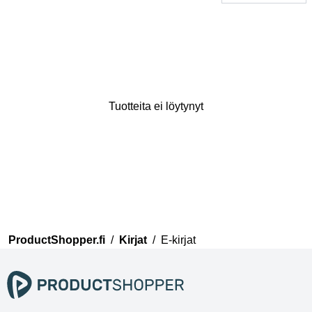
Tuotteita ei löytynyt
Kiitos mielipiteestäsi
Tiimimme tarkistaa nyt
kommenttisi ennen kuin ne
julkaistaan.
ProductShopper.fi
/
Kirjat
/
E-kirjat