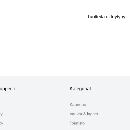
Tuotteita ei löytynyt
Kiitos mielipiteestäsi
Tiimimme tarkistaa nyt kommenttisi ennen kuin ne julka
pper.fi
Kategoriat
ä
Kauneus
cy
Vauvat & lapset
cy
Toimisto