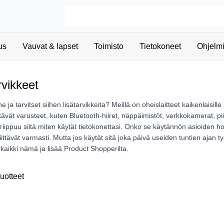
us
Vauvat & lapset
Toimisto
Tietokoneet
Ohjelmi
rvikkeet
e ja tarvitset siihen lisätarvikkeita? Meillä on oheislaitteet kaikenlaisille
tävät varusteet, kuten Bluetooth-hiiret, näppäimistöt, verkkokamerat, piirt
et, riippuu siitä miten käytät tietokonettasi. Onko se käytännön asioiden h
 riittävät varmasti. Mutta jos käytät sitä joka päivä useiden tuntien aj
 kaikki nämä ja lisää Product Shopperilta.
uotteet