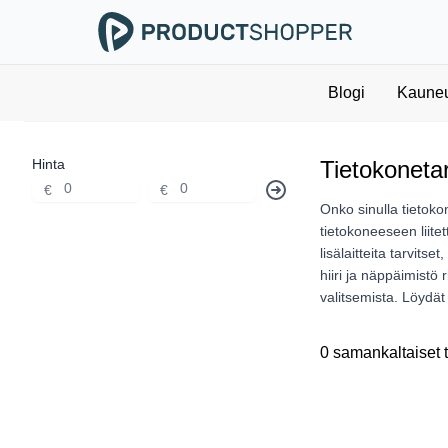
Blogi
Kaune
Hinta
Tietokoneta
€
€
Onko sinulla tietokon
tietokoneeseen liitet
lisälaitteita tarvits
hiiri ja näppäimistö
valitsemista. Löydät
0 samankaltaiset t