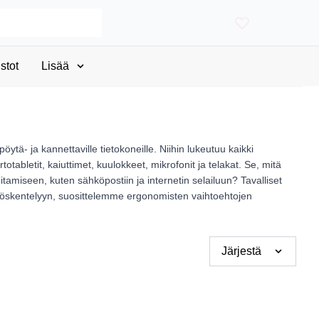
stot
Lisää
 pöytä- ja kannettaville tietokoneille. Niihin lukeutuu kaikki
otabletit, kaiuttimet, kuulokkeet, mikrofonit ja telakat. Se, mitä
oitamiseen, kuten sähköpostiin ja internetin selailuun? Tavalliset
an työskentelyyn, suosittelemme ergonomisten vaihtoehtojen
Järjestä