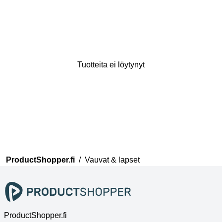
Tuotteita ei löytynyt
Kiitos mielipiteestäsi
Tiimimme tarkistaa nyt
kommenttisi ennen kuin ne
julkaistaan.
ProductShopper.fi
/
Vauvat & lapset
ProductShopper.fi