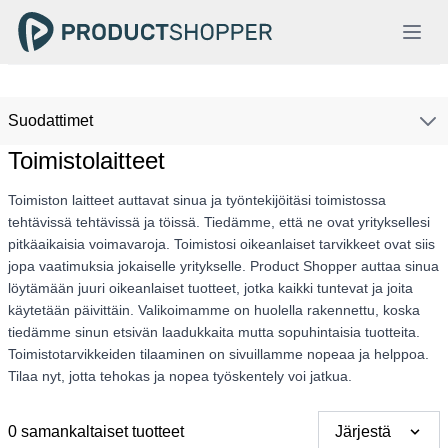
Suodattimet
Toimistolaitteet
Toimiston laitteet auttavat sinua ja työntekijöitäsi toimistossa
tehtävissä tehtävissä ja töissä. Tiedämme, että ne ovat yrityksellesi
pitkäaikaisia voimavaroja. Toimistosi oikeanlaiset tarvikkeet ovat siis
jopa vaatimuksia jokaiselle yritykselle. Product Shopper auttaa sinua
löytämään juuri oikeanlaiset tuotteet, jotka kaikki tuntevat ja joita
käytetään päivittäin. Valikoimamme on huolella rakennettu, koska
tiedämme sinun etsivän laadukkaita mutta sopuhintaisia tuotteita.
Toimistotarvikkeiden tilaaminen on sivuillamme nopeaa ja helppoa.
Tilaa nyt, jotta tehokas ja nopea työskentely voi jatkua.
0 samankaltaiset tuotteet
Järjestä