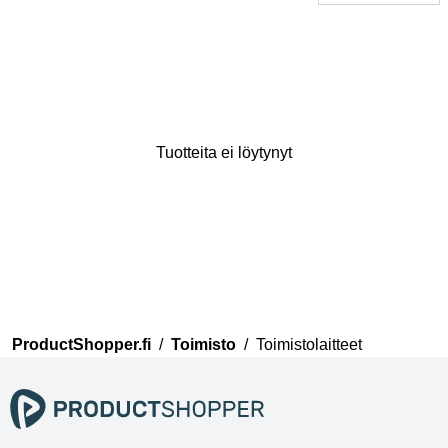
Tuotteita ei löytynyt
Kiitos mielipiteestäsi
Tiimimme tarkistaa nyt
kommenttisi ennen kuin ne
julkaistaan.
ProductShopper.fi
/
Toimisto
/
Toimistolaitteet